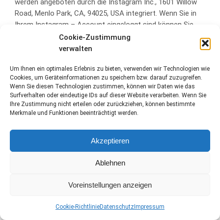
werden angeboten durch die Instagram Inc., 1601 Willow
Road, Menlo Park, CA, 94025, USA integriert. Wenn Sie in
Ihrem Instagram – Account eingeloggt sind können Sie
durch Anklicken des Instagram – Buttons die Inhalte
Cookie-Zustimmung
unserer Seiten mit Ihrem Instagram – Profil verlinken.
verwalten
Dadurch kann Instagram den Besuch unserer Seiten Ihrem
Um Ihnen ein optimales Erlebnis zu bieten, verwenden wir Technologien wie
Benutzerkonto zuordnen. Wir weisen darauf hin, dass wir
Cookies, um Geräteinformationen zu speichern bzw. darauf zuzugreifen.
als Anbieter der Seiten keine Kenntnis vom Inhalt der
Wenn Sie diesen Technologien zustimmen, können wir Daten wie das
übermittelten Daten sowie deren Nutzung durch
Surfverhalten oder eindeutige IDs auf dieser Website verarbeiten. Wenn Sie
Instagram erhalten. Datenschutzerklärung:
Ihre Zustimmung nicht erteilen oder zurückziehen, können bestimmte
Merkmale und Funktionen beeinträchtigt werden.
http://instagram.com/about/legal/privacy/.
– Wir nutzen Funktionen des Netzwerks XING. Anbieter ist
Akzeptieren
die XING AG, Dammtorstraße 29-32, 20354 Hamburg,
Deutschland. Bei jedem Abruf einer unserer Seiten, die
Ablehnen
Funktionen von Xing enthält, wird eine Verbindung zu
Servern von Xing hergestellt. Eine Speicherung von
Voreinstellungen anzeigen
personenbezogenen Daten erfolgt dabei nach unserer
Kenntnis nicht. Insbesondere werden keine IP-Adressen
Cookie-Richtlinie
Datenschutz
Impressum
gespeichert oder das Nutzungsverhalten ausgewertet.