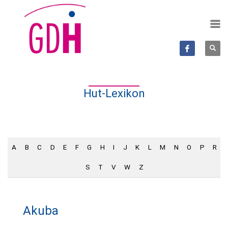
Hut-Lexikon
A
B
C
D
E
F
G
H
I
J
K
L
M
N
O
P
R
S
T
V
W
Z
Akuba