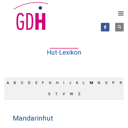
Hut-Lexikon
A
B
C
D
E
F
G
H
I
J
K
L
M
N
O
P
R
S
T
V
W
Z
Mandarinhut