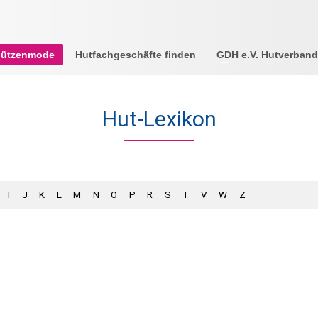
Mützenmode
Hutfachgeschäfte finden
GDH e.V. Hutverband
Hut-Lexikon
I
J
K
L
M
N
O
P
R
S
T
V
W
Z