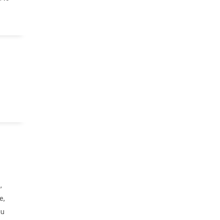
,
e,
zu