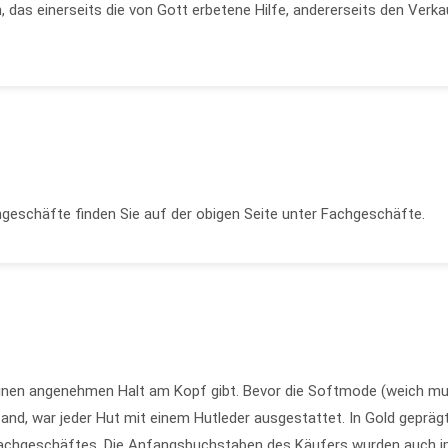
 das einerseits die von Gott erbetene Hilfe, andererseits den Verka
geschäfte finden Sie auf der obigen Seite unter Fachgeschäfte.
einen angenehmen Halt am Kopf gibt. Bevor die Softmode (weich m
and, war jeder Hut mit einem Hutleder ausgestattet. In Gold geprägt
fachgeschäftes. Die Anfangsbuchstaben des Käufers wurden auch 