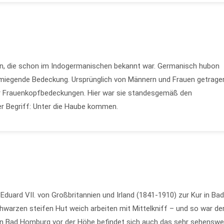
en, die schon im Indogermanischen bekannt war. Germanisch hubon
miegende Bedeckung. Ursprünglich von Männern und Frauen getrage
für Frauenkopfbedeckungen. Hier war sie standesgemäß den
er Begriff: Unter die Haube kommen.
Eduard VII. von Großbritannien und Irland (1841-1910) zur Kur in Bad
chwarzen steifen Hut weich arbeiten mit Mittelkniff – und so war de
In Bad Homburg vor der Höhe befindet sich auch das sehr sehenswe