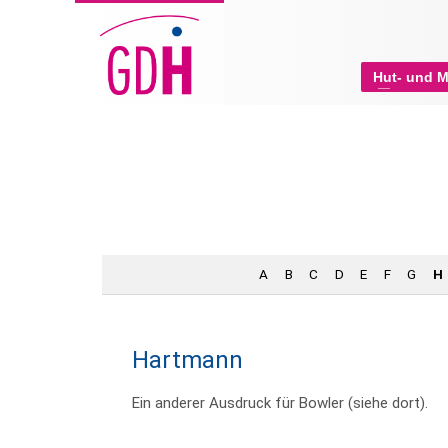
Hut- und 
A
B
C
D
E
F
G
H
Hartmann
Ein anderer Ausdruck für Bowler (siehe dort).