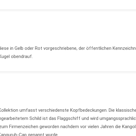
 diese in Gelb oder Rot vorgeschriebene, der öffentlichen Kennzeich
Kugel obendrauf.
 Kollektion umfasst verschiedenste Kopfbedeckungen. Die klassisch
ngearbeitetem Schild ist das Flaggschiff und wird umgangssprachli
t zum Firmenzeichen geworden nachdem vor vielen Jahren die Kangol
Kanguruh-Cap genannt wurde.