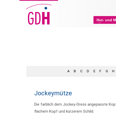
Hut- und 
A
B
C
D
E
F
G
H
Jockeymütze
Die farblich dem Jockey-Dress angepasste Kopf
flachem Kopf und kürzerem Schild.