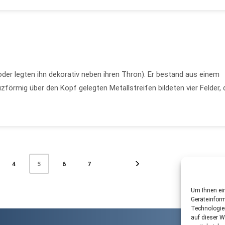
der legten ihn dekorativ neben ihren Thron). Er bestand aus einem
zförmig über den Kopf gelegten Metallstreifen bildeten vier Felder, 
4
6
7
5
Um Ihnen ein
Geräteinform
Technologie
auf dieser W