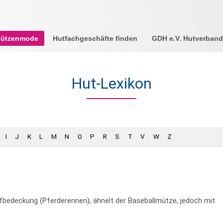
Mützenmode
Hutfachgeschäfte finden
GDH e.V. Hutverband
Hut-Lexikon
I
J
K
L
M
N
O
P
R
S
T
V
W
Z
bedeckung (Pferderennen), ähnelt der Baseballmütze, jedoch mit