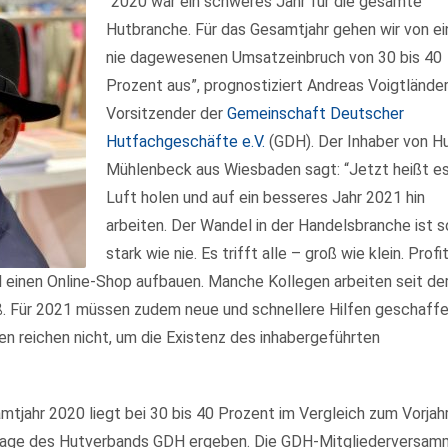
“2020 war ein schweres Jahr für die gesamte
Hutbranche. Für das Gesamtjahr gehen wir von e
nie dagewesenen Umsatzeinbruch von 30 bis 40
Prozent aus”, prognostiziert Andreas Voigtländer
Vorsitzender der
Gemeinschaft Deutscher
Hutfachgeschäfte e.V.
(GDH). Der Inhaber von H
Mühlenbeck aus Wiesbaden sagt: “Jetzt heißt es
Luft holen und auf ein besseres Jahr 2021 hin
arbeiten. Der Wandel in der Handelsbranche ist s
stark wie nie. Es trifft alle – groß wie klein. Profi
ll einen Online-Shop aufbauen. Manche Kollegen arbeiten seit de
äß. Für 2021 müssen zudem neue und schnellere Hilfen geschaff
n reichen nicht, um die Existenz des inhabergeführten
tjahr 2020 liegt bei 30 bis 40 Prozent im Vergleich zum Vorjahr
frage des Hutverbands GDH ergeben. Die GDH-Mitgliederversam