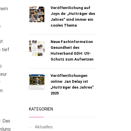
Veröffentlichung auf
inem
Joyn.de: „Hutträger des
Jahres“ sind immer ein
,
cooles Thema
ut
Neue Fachinformation
Gesundheit des
 tief
Hutverband GDH: UV-
Schutz zum Aufsetzen
o
teur
Veröffentlichungen
online: Jan Delay ist
r
„Hutträger des Jahres“
en
2025
KATEGORIEN
. Das
Aktuelles
mlung