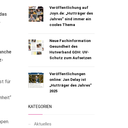
Veröffentlichung auf
Joyn.de: „Hutträger des
das
Jahres“ sind immer ein
-
cooles Thema
Neue Fachinformation
Gesundheit des
ranche
Hutverband GDH: UV-
Schutz zum Aufsetzen
z-
Veröffentlichungen
online: Jan Delay ist
st für
„Hutträger des Jahres“
2025
nheit“
KATEGORIEN
ppen.
Aktuelles