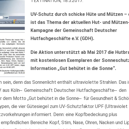
TEXTINATION, 18.5.2017.
UV-Schutz durch schicke Hüte und Mützen – 
ist das Thema der aktuellen Hut- und Mützen
Kampagne der Gemeinschaft Deutscher
Hutfachgeschäfte e.V. (GDH).
Die Aktion unterstützt ab Mai 2017 die Hutb
mit kostenlosen Exemplaren der Sonneschut
Information „Gut behütet in die Sonne“.
h sein, denn das Sonnenlicht enthält ultraviolette Strahlen. Das i
.V. aus Köln ̶ Gemeinschaft Deutscher Hutfachgeschäfte ̶ den
 dem Motto „Gut behütet in die Sonne ̶ für Gesundheit & Schö
ypen, die vier Gütesiegel zum UV-Schutzfaktor UPF (Ultraviolet
zvorkehrungen informiert. Denn: eine Kopfbedeckung plus
empfindlichen Bereiche Kopf, Stirn, Nase, Ohren, Nacken und Li