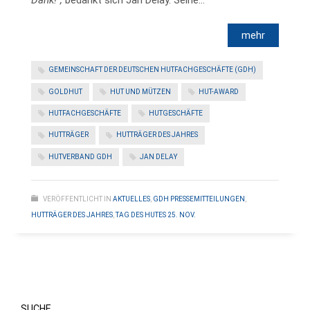
Dank!“,
bedankt sich Jan Delay. Seine…
GEMEINSCHAFT DER DEUTSCHEN HUTFACHGESCHÄFTE (GDH)
GOLDHUT
HUT UND MÜTZEN
HUT-AWARD
HUTFACHGESCHÄFTE
HUTGESCHÄFTE
HUTTRÄGER
HUTTRÄGER DES JAHRES
HUTVERBAND GDH
JAN DELAY
VERÖFFENTLICHT IN
AKTUELLES
,
GDH PRESSEMITTEILUNGEN
,
HUTTRÄGER DES JAHRES
,
TAG DES HUTES 25. NOV.
SUCHE