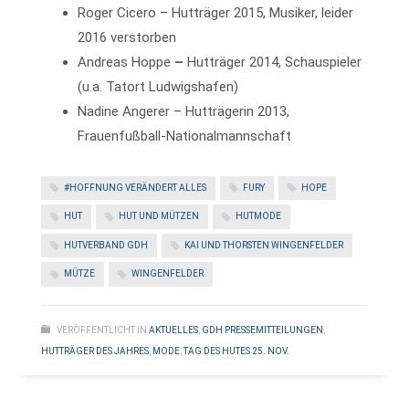
Roger Cicero – Hutträger 2015, Musiker, leider
2016 verstorben
Andreas Hoppe
–
Hutträger 2014, Schauspieler
(u.a. Tatort Ludwigshafen)
Nadine Angerer – Hutträgerin 2013,
Frauenfußball-Nationalmannschaft
#HOFFNUNG VERÄNDERT ALLES
FURY
HOPE
HUT
HUT UND MÜTZEN
HUTMODE
HUTVERBAND GDH
KAI UND THORSTEN WINGENFELDER
MÜTZE
WINGENFELDER
VERÖFFENTLICHT IN
AKTUELLES
,
GDH PRESSEMITTEILUNGEN
,
HUTTRÄGER DES JAHRES
,
MODE
,
TAG DES HUTES 25. NOV.