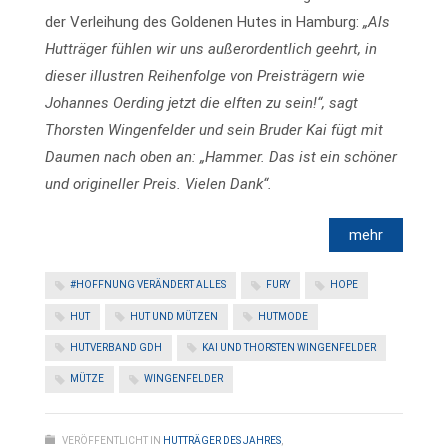
der Verleihung des Goldenen Hutes in Hamburg:
„Als
Hutträger fühlen wir uns außerordentlich geehrt, in
dieser illustren Reihenfolge von Preisträgern wie
Johannes Oerding jetzt die elften zu sein!“, sagt
Thorsten Wingenfelder und sein Bruder Kai fügt mit
Daumen nach oben an: „Hammer. Das ist ein schöner
und origineller Preis. Vielen Dank“.
#HOFFNUNG VERÄNDERT ALLES
FURY
HOPE
HUT
HUT UND MÜTZEN
HUTMODE
HUTVERBAND GDH
KAI UND THORSTEN WINGENFELDER
MÜTZE
WINGENFELDER
VERÖFFENTLICHT IN
HUTTRÄGER DES JAHRES
,