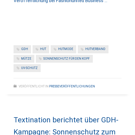
Veröffentlichung bei Fashionunited Business …
GDH
HUT
HUTMODE
HUTVERBAND
MÜTZE
SONNENSCHUTZ FÜR DEN KOPF
UV-SCHUTZ
VERÖFFENTLICHT IN
PRESSEVERÖFFENTLICHUNGEN
Textination berichtet über GDH-
Kampagne: Sonnenschutz zum